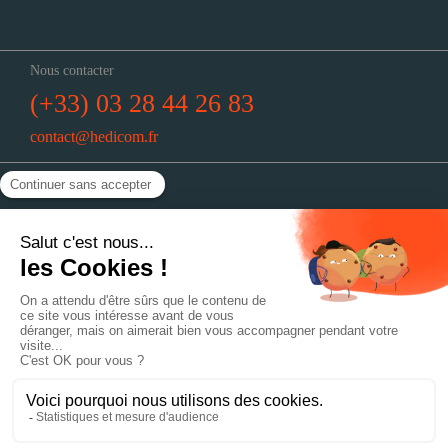
Nous contacter
(+33) 03 28 44 26 83
contact@hedicom.fr
Nous trouver
Hedicom : 51, rue de Vieux-Berquin
59190 Hazebrouck
Horaires
Du lundi au jeudi : 8h30-12h30 // 14h-18h
Le vendredi : 8h30-12h30 // 14h-17h
Politique de confidentialité
Mentions légales
Réalisation : mediapilote