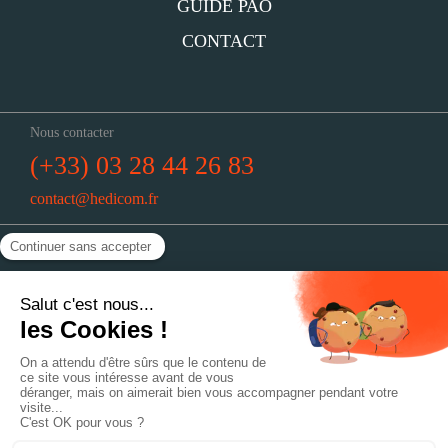
GUIDE PAO
CONTACT
Nous contacter
(+33) 03 28 44 26 83
contact@hedicom.fr
Nous trouver
Hedicom : 51, rue de Vieux-Berquin
59190 Hazebrouck
Horaires
Du lundi au jeudi : 8h30-12h30 // 14h-18h
Le vendredi : 8h30-12h30 // 14h-17h