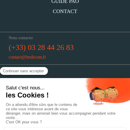
GUIDE PAO
CONTACT
Nous contacter
(+33) 03 28 44 26 83
contact@hedicom.fr
Nous trouver
Hedicom : 51, rue de Vieux-Berquin
59190 Hazebrouck
Horaires
Du lundi au jeudi : 8h30-12h30 // 14h-18h
Le vendredi : 8h30-12h30 // 14h-17h