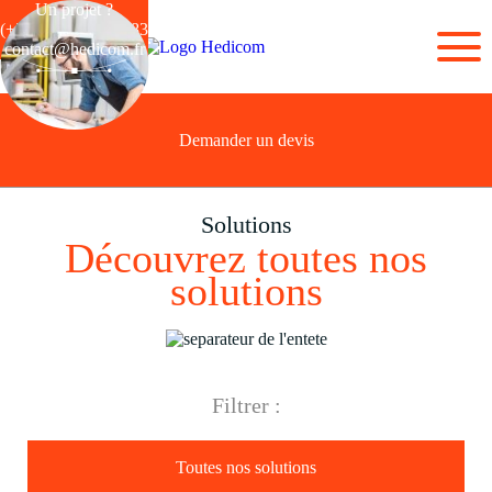
Un projet ?
(+33) 03 28 44 26 83
contact@hedicom.fr
Demander un devis
Solutions
Découvrez toutes nos
solutions