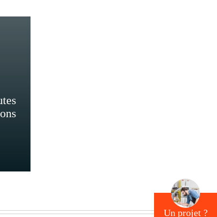
utes
ions
Un projet ?