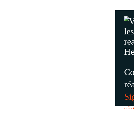
Co
ré
Si
si