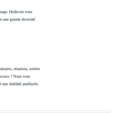
paysage, Hedicom vous
re une grande diversité
inaires, réunions, soirées
s locaux ? Nous vous
t une lisibilité améliorée.