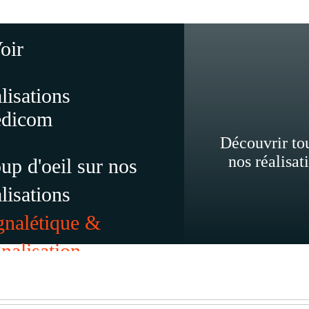
Découvrir to
nos réalisat
up d'oeil sur nos
alisations
gnalétique &
gnalisation