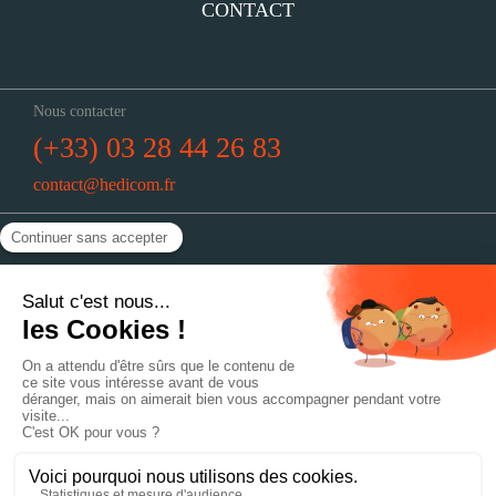
CONTACT
Nous contacter
(+33) 03 28 44 26 83
contact@hedicom.fr
Nous trouver
Hedicom : 51, rue de Vieux-Berquin
59190 Hazebrouck
Horaires
Du lundi au jeudi : 8h30-12h30 // 14h-18h
Le vendredi : 8h30-12h30 // 14h-17h
Politique de confidentialité