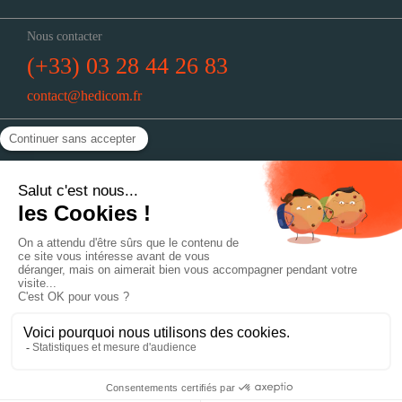
Nous contacter
(+33) 03 28 44 26 83
contact@hedicom.fr
Nous trouver
Hedicom : 51, rue de Vieux-Berquin
59190 Hazebrouck
Horaires
Du lundi au jeudi : 8h30-12h30 // 14h-18h
Le vendredi : 8h30-12h30 // 14h-17h
Politique de confidentialité
Mentions légales
Réalisation : mediapilote