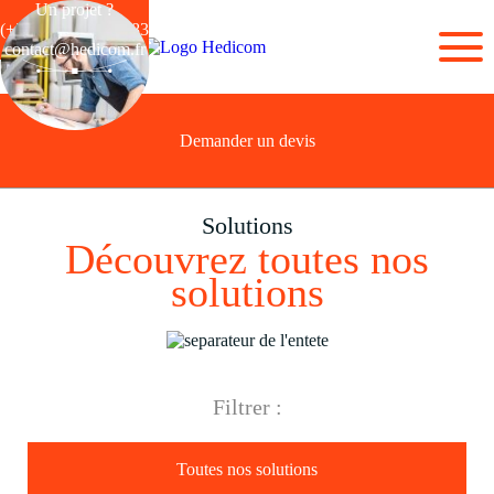
Un projet ?
(+33) 03 28 44 26 83
contact@hedicom.fr
Demander un devis
Solutions
Découvrez toutes nos
solutions